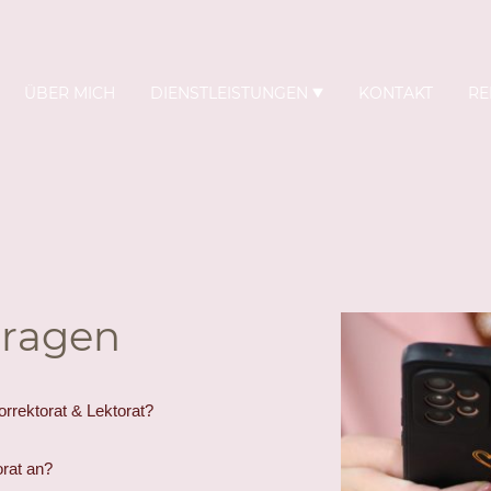
ÜBER MICH
DIENSTLEISTUNGEN
KONTAKT
RE
Fragen
rrektorat & Lektorat?
orat an?