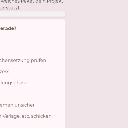
 welches Paket dein Projekt
erstützt.
gerade?
chensetzung prüfen
zess
klungsphase
Themen unsicher
Verlage, etc. schicken