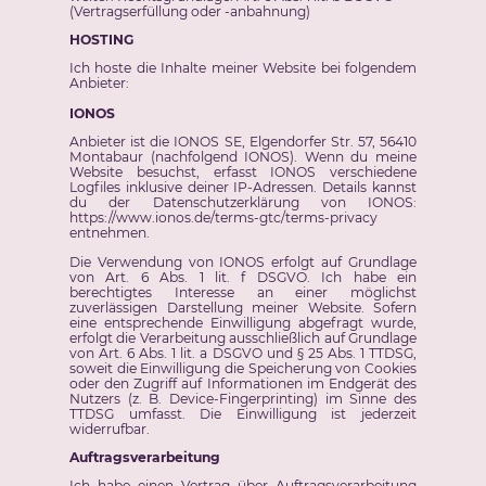
(Vertragserfüllung oder -anbahnung)
HOSTING
Ich hoste die Inhalte meiner Website bei folgendem
Anbieter:
IONOS
Anbieter ist die IONOS SE, Elgendorfer Str. 57, 56410
Montabaur (nachfolgend IONOS). Wenn du meine
Website besuchst, erfasst IONOS verschiedene
Logfiles inklusive deiner IP-Adressen. Details kannst
du der Datenschutzerklärung von IONOS:
https://www.ionos.de/terms-gtc/terms-privacy
entnehmen.
Die Verwendung von IONOS erfolgt auf Grundlage
von Art. 6 Abs. 1 lit. f DSGVO. Ich habe ein
berechtigtes Interesse an einer möglichst
zuverlässigen Darstellung meiner Website. Sofern
eine entsprechende Einwilligung abgefragt wurde,
erfolgt die Verarbeitung ausschließlich auf Grundlage
von Art. 6 Abs. 1 lit. a DSGVO und § 25 Abs. 1 TTDSG,
soweit die Einwilligung die Speicherung von Cookies
oder den Zugriff auf Informationen im Endgerät des
Nutzers (z. B. Device-Fingerprinting) im Sinne des
TTDSG umfasst. Die Einwilligung ist jederzeit
widerrufbar.
Auftragsverarbeitung
Ich habe einen Vertrag über Auftragsverarbeitung